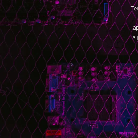
Te
a
la