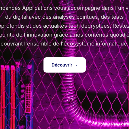
ndances Applications vous accompagne dans l'univ
du digital avec des analyses pointues, des tests
pprofondis et des actualités tech décryptées. Restez
 pointe de l'innovation grâce à nos contenus quotidi
couvrant l'ensemble de l'écosystème informatique.
Découvrir →