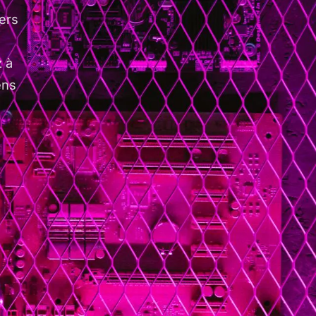
ers
 à
ens