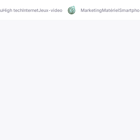
u
High tech
Internet
Jeux-video
Marketing
Matériel
Smartpho