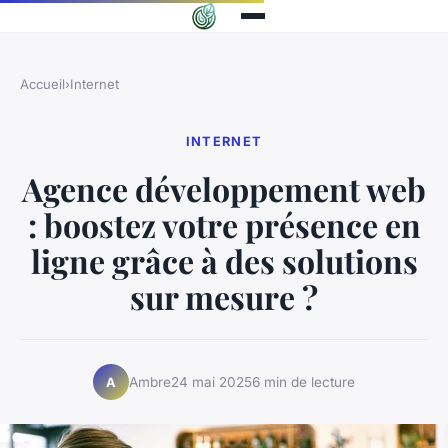
Accueil
›
Internet
INTERNET
Agence développement web
: boostez votre présence en
ligne grâce à des solutions
sur mesure ?
Ambre
24 mai 2025
6 min de lecture
A